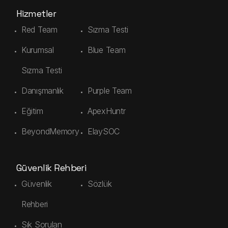
Hizmetler
Red Team
Sızma Testi
Kurumsal
Blue Team
Sızma Testi
Danışmanlık
Purple Team
Eğitim
ApexHuntr
BeyondMemory
ElaySOC
Güvenlik Rehberi
Güvenlik
Sözlük
Rehberi
Sık Sorulan