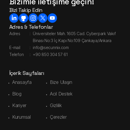
Bizimle iletişime geçin!
Bizi Takip Edin
Adres & Telefonlar
Adres
:
Üniversiteler Mah. 1605 Cad. Cyberpark Vakıf
Binası No:3 İç Kapı No:109 Çankaya/Ankara
E-mail
:
info@secunnix.com
Telefon
:
+90 850 304 57 61
İçerik Sayfaları
Anasayfa
Bize Ulaşın
Blog
Acil Destek
Kariyer
Gizlilik
Kurumsal
Çerezler