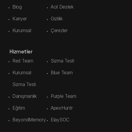
Blog
Acil Destek
Kariyer
Gizlilik
Kurumsal
Çerezler
Hizmetler
Red Team
Sızma Testi
Kurumsal
Blue Team
Sızma Testi
Danışmanlık
Purple Team
Eğitim
ApexHuntr
BeyondMemory
ElaySOC